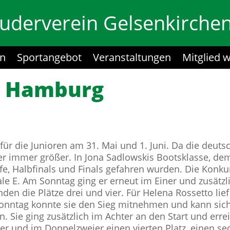
uderverein Gelsenkirchen
in
Sportangebot
Veranstaltungen
Mitglied 
in Hamburg
für die Junioren am 31. Mai und 1. Juni. Da die deut
r immer größer. In Jona Sadlowskis Bootsklasse, dem 
e, Halbfinals und Finals gefahren wurden. Die Konkurr
nale E. Am Sonntag ging er erneut im Einer und zusätz
en die Plätze drei und vier. Für Helena Rossetto lief
ntag konnte sie den Sieg mitnehmen und kann sich n
 Sie ging zusätzlich im Achter an den Start und erreic
r und im Doppelzweier einen vierten Platz, einen sec