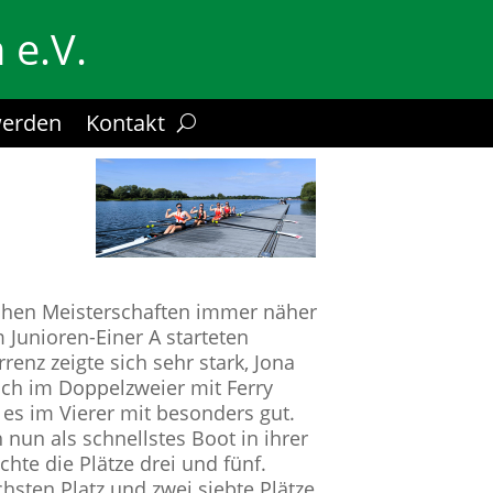
 e.V.
werden
Kontakt
schen Meisterschaften immer näher
Junioren-Einer A starteten
enz zeigte sich sehr stark, Jona
lich im Doppelzweier mit Ferry
 es im Vierer mit besonders gut.
un als schnellstes Boot in ihrer
hte die Plätze drei und fünf.
hsten Platz und zwei siebte Plätze.