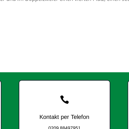

Kontakt per Telefon
0209 88497951